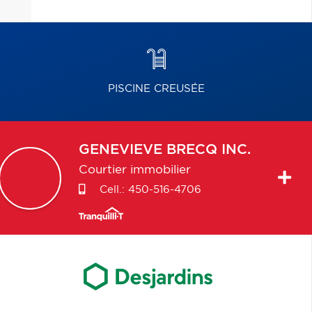
PISCINE CREUSÉE
GENEVIEVE
BRECQ INC.
Courtier immobilier
Cell.:
450-516-4706