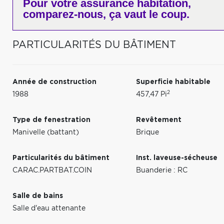
Pour votre
assurance habitation,
comparez-nous,
ça vaut le coup.
PARTICULARITÉS DU BÂTIMENT
Année de construction
Superficie habitable
2
1988
457,47 Pi
Type de fenestration
Revêtement
Manivelle (battant)
Brique
Particularités du bâtiment
Inst. laveuse-sécheuse
CARAC.PARTBAT.COIN
Buanderie : RC
Salle de bains
Salle d'eau attenante