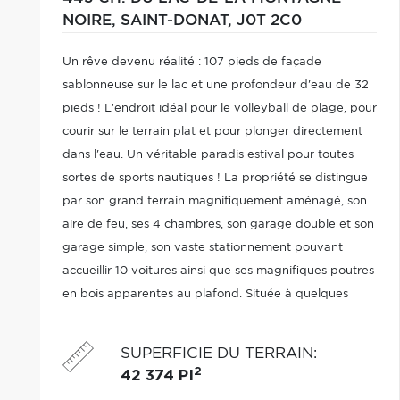
NOIRE,
SAINT-DONAT,
J0T 2C0
Un rêve devenu réalité : 107 pieds de façade
sablonneuse sur le lac et une profondeur d'eau de 32
pieds ! L'endroit idéal pour le volleyball de plage, pour
courir sur le terrain plat et pour plonger directement
dans l'eau. Un véritable paradis estival pour toutes
sortes de sports nautiques ! La propriété se distingue
par son grand terrain magnifiquement aménagé, son
aire de feu, ses 4 chambres, son garage double et son
garage simple, son vaste stationnement pouvant
accueillir 10 voitures ainsi que ses magnifiques poutres
en bois apparentes au plafond. Située à quelques
minutes seulement de la station de villégiature de
Mont-Tremblant. Une per
SUPERFICIE DU TERRAIN
:
2
42 374 PI