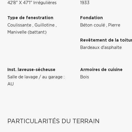
42'8" X 47'1" Irrégulières
1933
Type de fenestration
Fondation
Coulissante
,
Guillotine
,
Béton coulé
,
Pierre
Manivelle (battant)
Revêtement de la toitu
Bardeaux d'asphalte
Inst. laveuse-sécheuse
Armoires de cuisine
Salle de lavage / au garage :
Bois
AU
PARTICULARITÉS DU TERRAIN