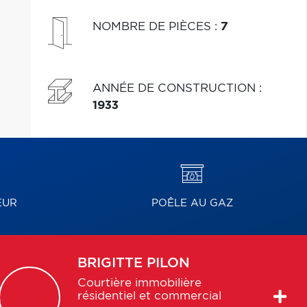
NOMBRE DE PIÈCES
:
7
ANNÉE DE CONSTRUCTION
:
1933
EUR
POÊLE AU GAZ
BRIGITTE
PILON
Courtière immobilière
résidentiel et commercial