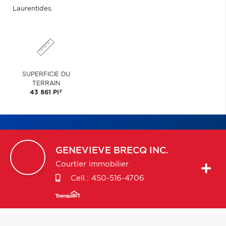
Laurentides.
SUPERFICIE DU
TERRAIN
2
43 861 PI
GENEVIEVE
BRECQ INC.
Courtier immobilier
Cell.:
450-516-4706