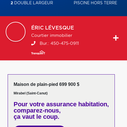
2
DOUBLE LARGEUR
PISCINE HORS TERRE
ÉRIC
LÉVESQUE
Courtier immobilier
Bur.:
450-475-0911
Maison de plain-pied 699 900 $
Mirabel (Saint-Canut)
Pour votre
assurance habitation,
comparez-nous,
ça vaut le coup.