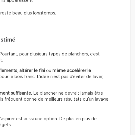
’ils apparaissent
i reste beau plus longtemps.
estimé
urtant, pour plusieurs types de planchers, c’est
t.
flements
,
altérer le fini
ou
même accélérer le
our le bois franc. L’idée n’est pas d’éviter de laver,
ment suffisante
. Le plancher ne devrait jamais être
s fréquent donne de meilleurs résultats qu’un lavage
’aspirer est aussi une option. De plus en plus de
dgets.