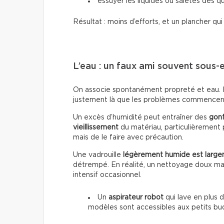
essuyer les liquides ou saletés dès qu
Résultat : moins d’efforts, et un plancher qu
L’eau : un faux ami souvent sous-
On associe spontanément propreté et eau. Po
justement là que les problèmes commencen
Un excès d’humidité peut entraîner des
gon
vieillissement
du matériau, particulièrement p
mais de le faire avec précaution.
Une vadrouille
légèrement humide est large
détrempé. En réalité, un nettoyage doux mai
intensif occasionnel.
Un
aspirateur robot
qui lave en plus d
modèles sont accessibles aux petits bu