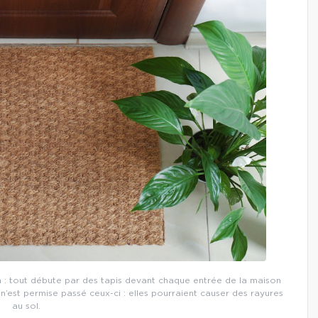
 : tout débute par des tapis devant chaque entrée de la maison
 n’est permise passé ceux-ci : elles pourraient causer des rayures
au sol.