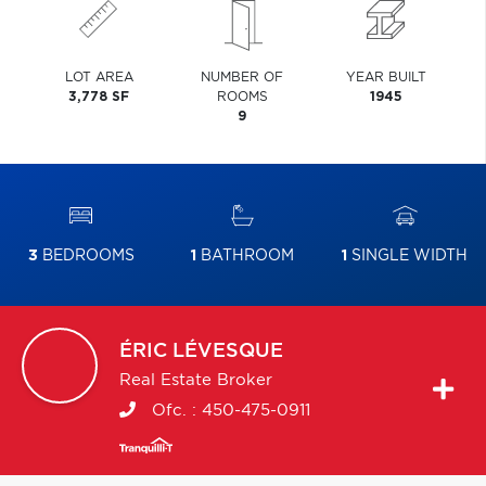
LOT AREA
NUMBER OF
YEAR BUILT
3,778 SF
ROOMS
1945
9
3
BEDROOMS
1
BATHROOM
1
SINGLE WIDTH
ÉRIC
LÉVESQUE
Real Estate Broker
Ofc. :
450-475-0911